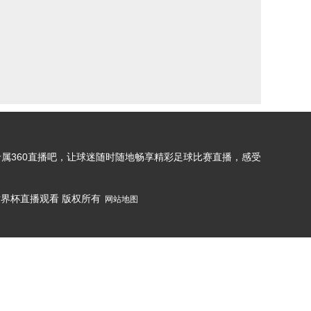
属360直播吧，让球迷随时随地畅享精彩足球比赛直播，感受
网,世界杯直播观看 版权所有
网站地图