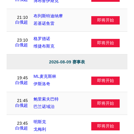
博布鲁伊斯克
布列斯特迪纳摩
21:10
即将开始
VS
白俄超
若基诺鱼雷
格罗德诺
23:10
即将开始
VS
白俄超
维捷布斯克
2026-08-09 赛事表
ML麦克斯林
19:45
即将开始
VS
白俄超
伊斯洛奇
鲍里索夫巴特
21:45
即将开始
VS
白俄超
巴兰诺域治
明斯克
23:45
即将开始
VS
白俄超
戈梅利