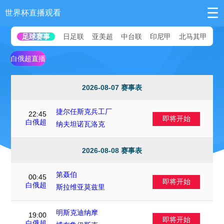
☰
世界杯直播观看
足球赛事
日足联
亚美超
中台联
印尼甲
北马其甲
澳
白俄超直播
2026-08-07 赛事表
捷尔任斯克兵工厂
22:45
即将开始
VS
白俄超
纳夫坦诺瓦洛克
2026-08-08 赛事表
第聂伯
00:45
即将开始
VS
白俄超
斯拉维亚莫兹里
明斯克迪纳摩
19:00
即将开始
VS
白俄超