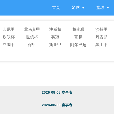
首页
足球
篮球
印尼甲
北马其甲
澳威超
越南联
沙特甲
欧联杯
世俱杯
英冠
葡超
丹麦超
立陶甲
保甲
斯亚甲
阿尔巴超
黑山甲
2026-08-08 赛事表
2026-08-09 赛事表