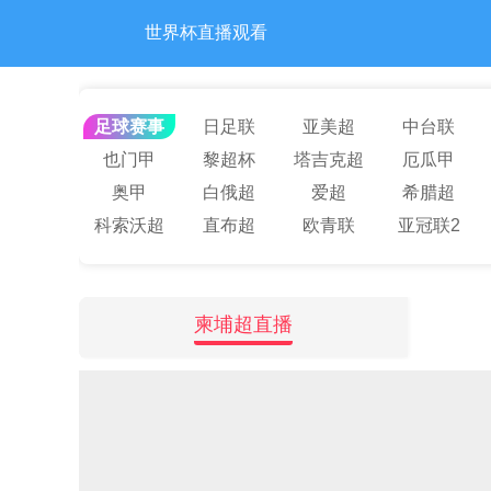
世界杯直播观看
足球赛事
日足联
亚美超
中台联
也门甲
黎超杯
塔吉克超
厄瓜甲
奥甲
白俄超
爱超
希腊超
科索沃超
直布超
欧青联
亚冠联2
柬埔超直播