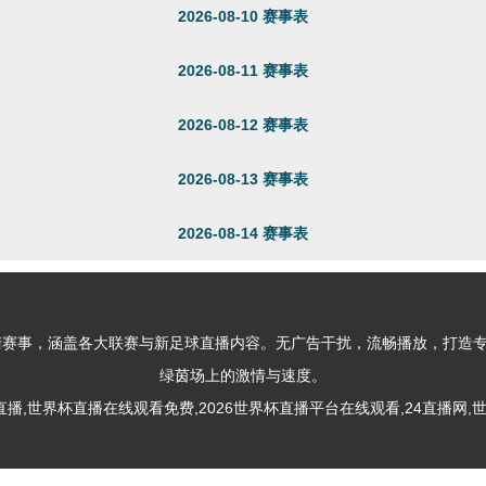
2026-08-10 赛事表
2026-08-11 赛事表
2026-08-12 赛事表
2026-08-13 赛事表
2026-08-14 赛事表
赛事，涵盖各大联赛与新足球直播内容。无广告干扰，流畅播放，打造专
绿茵场上的激情与速度。
025 世界杯直播,世界杯直播在线观看免费,2026世界杯直播平台在线观看,24直播