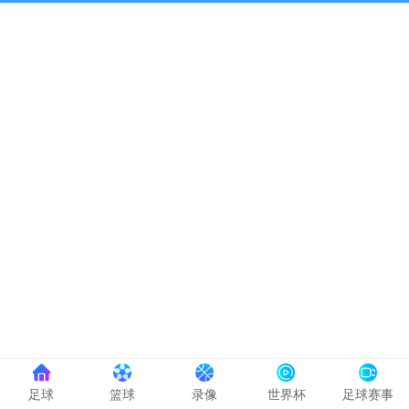
足球
篮球
录像
世界杯
足球赛事