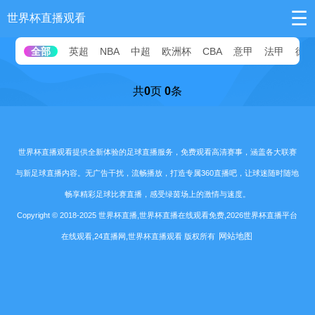
☰
世界杯直播观看
全部
英超
NBA
中超
欧洲杯
CBA
意甲
法甲
德
共
0
页
0
条
世界杯直播观看提供全新体验的足球直播服务，免费观看高清赛事，涵盖各大联赛
与新足球直播内容。无广告干扰，流畅播放，打造专属360直播吧，让球迷随时随地
畅享精彩足球比赛直播，感受绿茵场上的激情与速度。
Copyright © 2018-2025 世界杯直播,世界杯直播在线观看免费,2026世界杯直播平台
网站地图
在线观看,24直播网,世界杯直播观看 版权所有