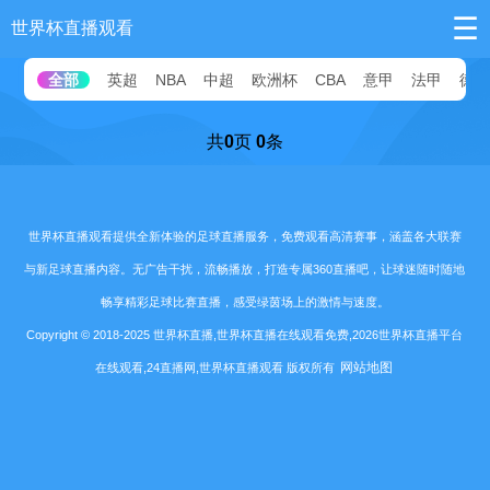
☰
世界杯直播观看
全部
英超
NBA
中超
欧洲杯
CBA
意甲
法甲
德
共
0
页
0
条
世界杯直播观看提供全新体验的足球直播服务，免费观看高清赛事，涵盖各大联赛
与新足球直播内容。无广告干扰，流畅播放，打造专属360直播吧，让球迷随时随地
畅享精彩足球比赛直播，感受绿茵场上的激情与速度。
Copyright © 2018-2025 世界杯直播,世界杯直播在线观看免费,2026世界杯直播平台
网站地图
在线观看,24直播网,世界杯直播观看 版权所有