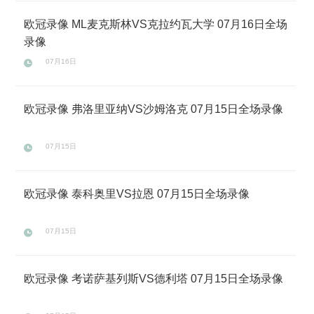
欧冠录像 ML麦克斯林VS克拉约瓦大学 07月16日全场
录像
07月16日
欧冠录像 弗洛里亚纳VS沙姆洛克 07月15日全场录像
07月15日
欧冠录像 泰科奥里VS拉恩 07月15日全场录像
07月15日
欧冠录像 考诺萨基列斯VS德利塔 07月15日全场录像