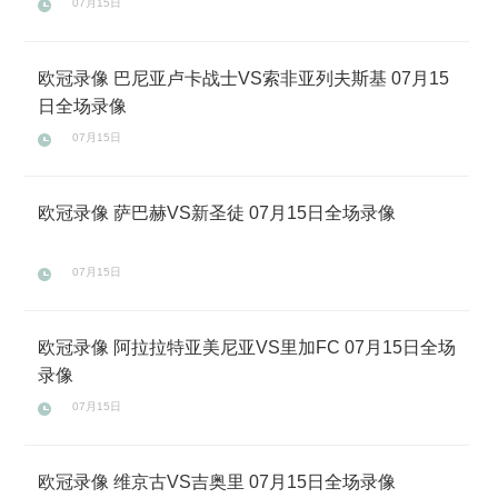
07月15日
欧冠录像 巴尼亚卢卡战士VS索非亚列夫斯基 07月15
日全场录像
07月15日
欧冠录像 萨巴赫VS新圣徒 07月15日全场录像
07月15日
欧冠录像 阿拉拉特亚美尼亚VS里加FC 07月15日全场
录像
07月15日
欧冠录像 维京古VS吉奥里 07月15日全场录像