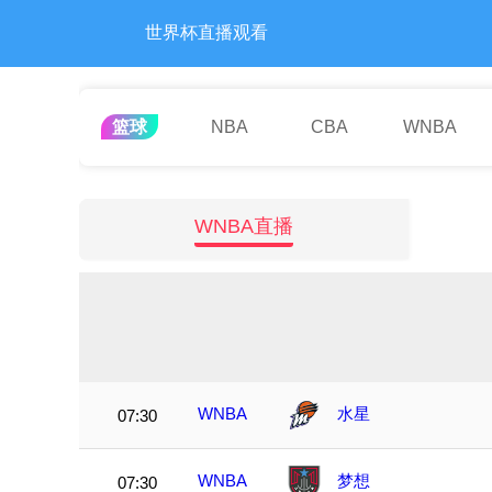
世界杯直播观看
篮球
NBA
CBA
WNBA
WNBA直播
WNBA
水星
07:30
WNBA
梦想
07:30