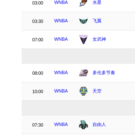
WNBA
水星
03:00
WNBA
飞翼
03:30
WNBA
女武神
07:00
多伦多节奏
WNBA
08:00
WNBA
天空
10:00
WNBA
自由人
07:30