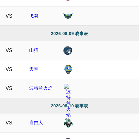
飞翼
VS
2026-08-09 赛事表
山猫
VS
天空
VS
波特兰火焰
VS
2026-08-10 赛事表
自由人
VS