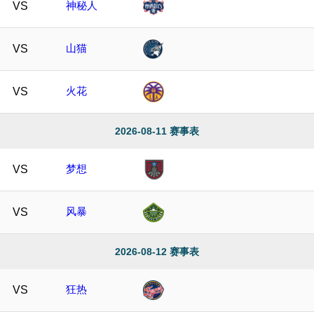
神秘人
VS
山猫
VS
火花
VS
2026-08-11 赛事表
梦想
VS
风暴
VS
2026-08-12 赛事表
狂热
VS