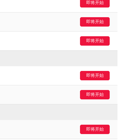
即将开始
即将开始
即将开始
即将开始
即将开始
即将开始