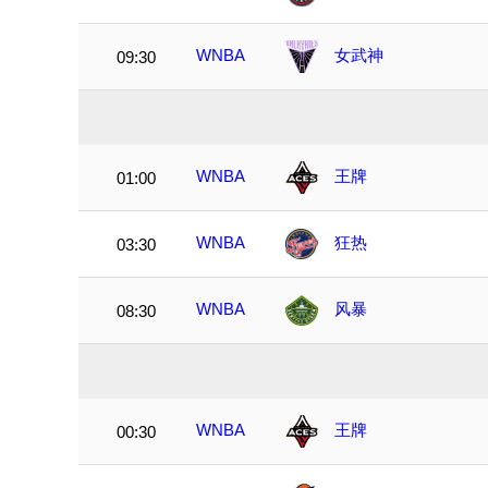
WNBA
女武神
09:30
WNBA
王牌
01:00
WNBA
狂热
03:30
风暴
WNBA
08:30
WNBA
王牌
00:30