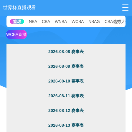
☰
世界杯直播观看
篮球
NBA
CBA
WNBA
WCBA
NBAG
CBA选秀大会
WCBA直播
2026-08-08 赛事表
2026-08-09 赛事表
2026-08-10 赛事表
2026-08-11 赛事表
2026-08-12 赛事表
2026-08-13 赛事表