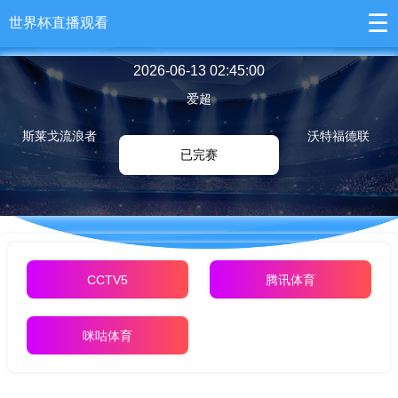
☰
世界杯直播观看
2026-06-13 02:45:00
爱超
斯莱戈流浪者
沃特福德联
已完赛
CCTV5
腾讯体育
咪咕体育