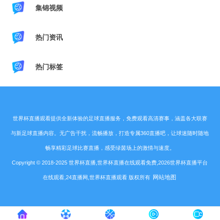
集锦视频
热门资讯
热门标签
世界杯直播观看提供全新体验的足球直播服务，免费观看高清赛事，涵盖各大联赛
与新足球直播内容。无广告干扰，流畅播放，打造专属360直播吧，让球迷随时随地
畅享精彩足球比赛直播，感受绿茵场上的激情与速度。
Copyright © 2018-2025 世界杯直播,世界杯直播在线观看免费,2026世界杯直播平台
网站地图
在线观看,24直播网,世界杯直播观看 版权所有