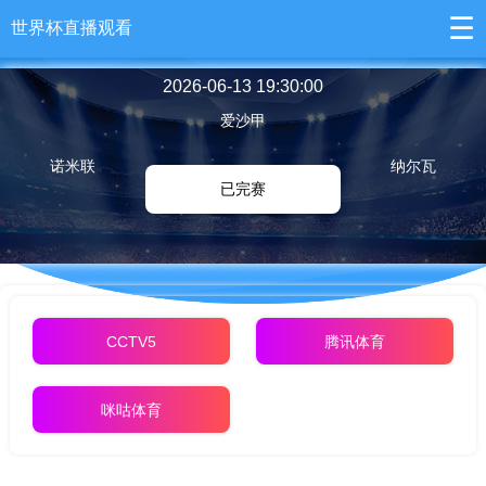
☰
世界杯直播观看
2026-06-13 19:30:00
爱沙甲
诺米联
纳尔瓦
已完赛
CCTV5
腾讯体育
咪咕体育