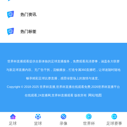
热门资讯
热门标签
世界杯直播观看提供全新体验的足球直播服务，免费观看高清赛事，涵盖各大联赛
与新足球直播内容。无广告干扰，流畅播放，打造专属360直播吧，让球迷随时随地
畅享精彩足球比赛直播，感受绿茵场上的激情与速度。
Copyright © 2018-2025 世界杯直播,世界杯直播在线观看免费,2026世界杯直播平台
网站地图
在线观看,24直播网,世界杯直播观看 版权所有
足球
篮球
录像
世界杯
足球赛事