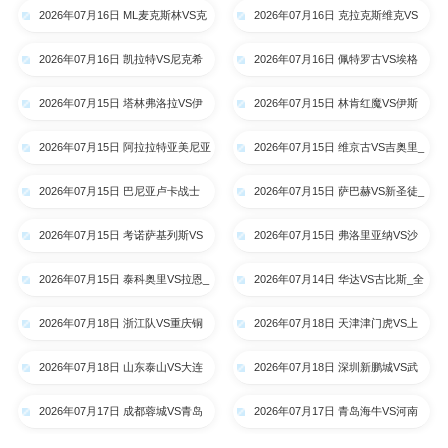
2026年07月16日 ML麦克斯林VS克
2026年07月16日 克拉克斯维克VS
拉约瓦大学_全场录像【高清回放】
阿特比森_全场录像【高清回放】
2026年07月16日 凯拉特VS尼克希
2026年07月16日 佩特罗古VS埃格
奇_全场录像【高清回放】
纳蒂亚_全场录像【高清回放】
2026年07月15日 塔林弗洛拉VS伊
2026年07月15日 林肯红魔VS伊斯
比利亚1999_全场录像【高清回
卡尔德斯_全场录像【高清回放】
2026年07月15日 阿拉拉特亚美尼亚
2026年07月15日 维京古VS吉奥里_
放】
VS里加FC_全场录像【高清回放】
全场录像【高清回放】
2026年07月15日 巴尼亚卢卡战士
2026年07月15日 萨巴赫VS新圣徒_
VS索非亚列夫斯基_全场录像【高
全场录像【高清回放】
2026年07月15日 考诺萨基列斯VS
2026年07月15日 弗洛里亚纳VS沙
清回放】
德利塔_全场录像【高清回放】
姆洛克_全场录像【高清回放】
2026年07月15日 泰科奥里VS拉恩_
2026年07月14日 华达VS古比斯_全
全场录像【高清回放】
场录像【高清回放】
2026年07月18日 浙江队VS重庆铜
2026年07月18日 天津津门虎VS上
梁龙_全场录像【高清回放】
海申花_全场录像【高清回放】
2026年07月18日 山东泰山VS大连
2026年07月18日 深圳新鹏城VS武
英博_全场录像【高清回放】
汉三镇_全场录像【高清回放】
2026年07月17日 成都蓉城VS青岛
2026年07月17日 青岛海牛VS河南
西海岸_全场录像【高清回放】
队_全场录像【高清回放】