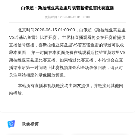
白俄超：斯拉维亚莫兹里对战若基诺鱼雷比赛直播
更新时间：2026-06-15 01:00:00
北京时间2026-06-15 01:00:00，白俄超《斯拉维亚莫兹里
VS若基诺鱼雷》比赛开赛， 世界杯直播观看将会在开赛前提供
直播信号链接，喜斯拉维亚莫兹里VS若基诺鱼雷的球迷可以收
藏本页面， 第一时间在本页面免费在线观看斯拉维亚莫兹里VS
斯拉维亚莫兹里比赛直播。如果错过比赛直播，本站也会在直
播结束后第一时间送上比赛视频集锦和全场录像回放，请及时
关注网站相应的录像回放频道。
本站所有直播和视频链接均由网友提供，并链接到其他网
站播放。
录像视频