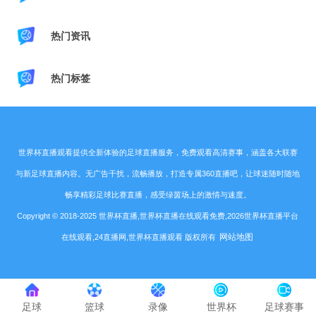
热门资讯
热门标签
世界杯直播观看提供全新体验的足球直播服务，免费观看高清赛事，涵盖各大联赛
与新足球直播内容。无广告干扰，流畅播放，打造专属360直播吧，让球迷随时随地
畅享精彩足球比赛直播，感受绿茵场上的激情与速度。
Copyright © 2018-2025 世界杯直播,世界杯直播在线观看免费,2026世界杯直播平台
网站地图
在线观看,24直播网,世界杯直播观看 版权所有
足球
篮球
录像
世界杯
足球赛事