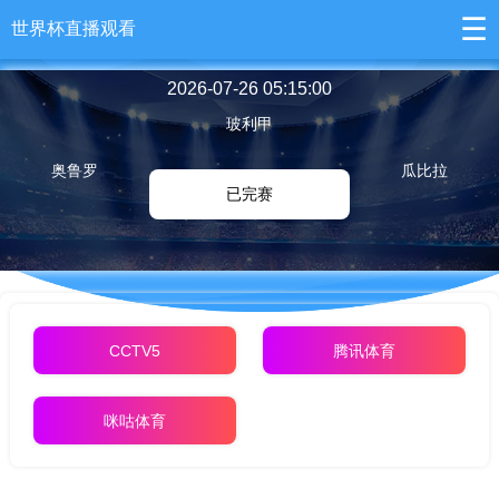
☰
世界杯直播观看
2026-07-26 05:15:00
玻利甲
奥鲁罗
瓜比拉
已完赛
CCTV5
腾讯体育
咪咕体育