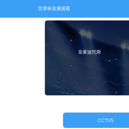
世界杯直播观看
皇家波托斯
CCTV5