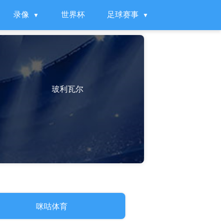
录像
世界杯
足球赛事
玻利瓦尔
咪咕体育