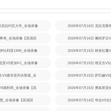
林VS克拉约瓦大学_全场录像
2026年07月16日 克拉克
【高清回放】
尼克希奇_全场录像【高清回
2026年07月16日 佩特罗
清回放】
S伊比利亚1999_全场录像
2026年07月15日 林肯红
【高清回放】
美尼亚VS里加FC_全场录像
2026年07月15日 维京古
放】
战士VS索非亚列夫斯基_全
2026年07月15日 萨巴赫
放】
斯VS德利塔_全场录像【高
2026年07月15日 弗洛里
清回放】
S拉恩_全场录像【高清回
2026年07月14日 华达V