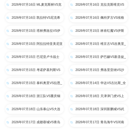
2026年07月16日 ML麦克斯林VS克
2026年07月16日 克拉克斯维克VS
拉约瓦大学_全场录像【高清回放】
阿特比森_全场录像【高清回放】
2026年07月16日 凯拉特VS尼克希
2026年07月16日 佩特罗古VS埃格
奇_全场录像【高清回放】
纳蒂亚_全场录像【高清回放】
2026年07月15日 塔林弗洛拉VS伊
2026年07月15日 林肯红魔VS伊斯
比利亚1999_全场录像【高清回
卡尔德斯_全场录像【高清回放】
2026年07月15日 阿拉拉特亚美尼亚
2026年07月15日 维京古VS吉奥里_
放】
VS里加FC_全场录像【高清回放】
全场录像【高清回放】
2026年07月15日 巴尼亚卢卡战士
2026年07月15日 萨巴赫VS新圣徒_
VS索非亚列夫斯基_全场录像【高
全场录像【高清回放】
2026年07月15日 考诺萨基列斯VS
2026年07月15日 弗洛里亚纳VS沙
清回放】
德利塔_全场录像【高清回放】
姆洛克_全场录像【高清回放】
2026年07月15日 泰科奥里VS拉恩_
2026年07月14日 华达VS古比斯_全
全场录像【高清回放】
场录像【高清回放】
2026年07月18日 浙江队VS重庆铜
2026年07月18日 天津津门虎VS上
梁龙_全场录像【高清回放】
海申花_全场录像【高清回放】
2026年07月18日 山东泰山VS大连
2026年07月18日 深圳新鹏城VS武
英博_全场录像【高清回放】
汉三镇_全场录像【高清回放】
2026年07月17日 成都蓉城VS青岛
2026年07月17日 青岛海牛VS河南
西海岸_全场录像【高清回放】
队_全场录像【高清回放】