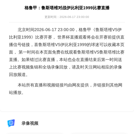
格鲁甲：鲁斯塔维对战伊比利亚1999比赛直播
更新时间：2026-06-17 23:00:00
北京时间2026-06-17 23:00:00，格鲁甲《鲁斯塔维VS伊
比利亚1999》比赛开赛， 世界杯直播观看将会在开赛前提供直
播信号链接，喜鲁斯塔维VS伊比利亚1999的球迷可以收藏本页
面， 第一时间在本页面免费在线观看鲁斯塔维VS鲁斯塔维比赛
直播。如果错过比赛直播，本站也会在直播结束后第一时间送
上比赛视频集锦和全场录像回放，请及时关注网站相应的录像
回放频道。
本站所有直播和视频链接均由网友提供，并链接到其他网
站播放。
录像视频