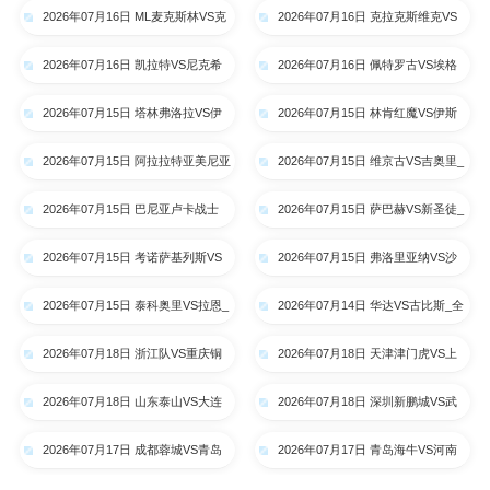
2026年07月16日 ML麦克斯林VS克
2026年07月16日 克拉克斯维克VS
拉约瓦大学_全场录像【高清回放】
阿特比森_全场录像【高清回放】
2026年07月16日 凯拉特VS尼克希
2026年07月16日 佩特罗古VS埃格
奇_全场录像【高清回放】
纳蒂亚_全场录像【高清回放】
2026年07月15日 塔林弗洛拉VS伊
2026年07月15日 林肯红魔VS伊斯
比利亚1999_全场录像【高清回
卡尔德斯_全场录像【高清回放】
2026年07月15日 阿拉拉特亚美尼亚
2026年07月15日 维京古VS吉奥里_
放】
VS里加FC_全场录像【高清回放】
全场录像【高清回放】
2026年07月15日 巴尼亚卢卡战士
2026年07月15日 萨巴赫VS新圣徒_
VS索非亚列夫斯基_全场录像【高
全场录像【高清回放】
2026年07月15日 考诺萨基列斯VS
2026年07月15日 弗洛里亚纳VS沙
清回放】
德利塔_全场录像【高清回放】
姆洛克_全场录像【高清回放】
2026年07月15日 泰科奥里VS拉恩_
2026年07月14日 华达VS古比斯_全
全场录像【高清回放】
场录像【高清回放】
2026年07月18日 浙江队VS重庆铜
2026年07月18日 天津津门虎VS上
梁龙_全场录像【高清回放】
海申花_全场录像【高清回放】
2026年07月18日 山东泰山VS大连
2026年07月18日 深圳新鹏城VS武
英博_全场录像【高清回放】
汉三镇_全场录像【高清回放】
2026年07月17日 成都蓉城VS青岛
2026年07月17日 青岛海牛VS河南
西海岸_全场录像【高清回放】
队_全场录像【高清回放】