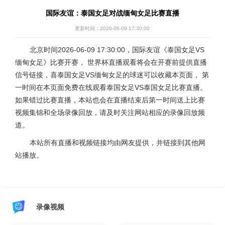
国际友谊：泰国女足对战缅甸女足比赛直播
更新时间：2026-06-09 17:30:00
北京时间2026-06-09 17:30:00，国际友谊《泰国女足VS
缅甸女足》比赛开赛， 世界杯直播观看将会在开赛前提供直播
信号链接，喜泰国女足VS缅甸女足的球迷可以收藏本页面， 第
一时间在本页面免费在线观看泰国女足VS泰国女足比赛直播。
如果错过比赛直播，本站也会在直播结束后第一时间送上比赛
视频集锦和全场录像回放，请及时关注网站相应的录像回放频
道。
本站所有直播和视频链接均由网友提供，并链接到其他网
站播放。
录像视频