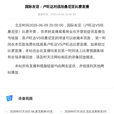
国际友谊：卢旺达对战坦桑尼亚比赛直播
更新时间：2026-06-09 20:00:00
北京时间2026-06-09 20:00:00，国际友谊《卢旺达VS坦
桑尼亚》比赛开赛， 世界杯直播观看将会在开赛前提供直播信
号链接，喜卢旺达VS坦桑尼亚的球迷可以收藏本页面， 第一时
间在本页面免费在线观看卢旺达VS卢旺达比赛直播。如果错过
比赛直播，本站也会在直播结束后第一时间送上比赛视频集锦
和全场录像回放，请及时关注网站相应的录像回放频道。
本站所有直播和视频链接均由网友提供，并链接到其他网
站播放。
录像视频
2026年07月16日 ML麦克斯林VS克
2026年07月16日 克拉克斯维克VS