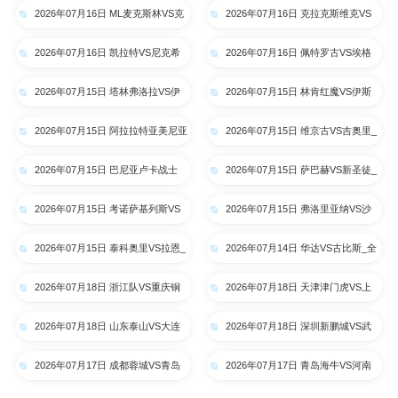
2026年07月16日 ML麦克斯林VS克
2026年07月16日 克拉克斯维克VS
拉约瓦大学_全场录像【高清回放】
阿特比森_全场录像【高清回放】
2026年07月16日 凯拉特VS尼克希
2026年07月16日 佩特罗古VS埃格
奇_全场录像【高清回放】
纳蒂亚_全场录像【高清回放】
2026年07月15日 塔林弗洛拉VS伊
2026年07月15日 林肯红魔VS伊斯
比利亚1999_全场录像【高清回
卡尔德斯_全场录像【高清回放】
2026年07月15日 阿拉拉特亚美尼亚
2026年07月15日 维京古VS吉奥里_
放】
VS里加FC_全场录像【高清回放】
全场录像【高清回放】
2026年07月15日 巴尼亚卢卡战士
2026年07月15日 萨巴赫VS新圣徒_
VS索非亚列夫斯基_全场录像【高
全场录像【高清回放】
2026年07月15日 考诺萨基列斯VS
2026年07月15日 弗洛里亚纳VS沙
清回放】
德利塔_全场录像【高清回放】
姆洛克_全场录像【高清回放】
2026年07月15日 泰科奥里VS拉恩_
2026年07月14日 华达VS古比斯_全
全场录像【高清回放】
场录像【高清回放】
2026年07月18日 浙江队VS重庆铜
2026年07月18日 天津津门虎VS上
梁龙_全场录像【高清回放】
海申花_全场录像【高清回放】
2026年07月18日 山东泰山VS大连
2026年07月18日 深圳新鹏城VS武
英博_全场录像【高清回放】
汉三镇_全场录像【高清回放】
2026年07月17日 成都蓉城VS青岛
2026年07月17日 青岛海牛VS河南
西海岸_全场录像【高清回放】
队_全场录像【高清回放】