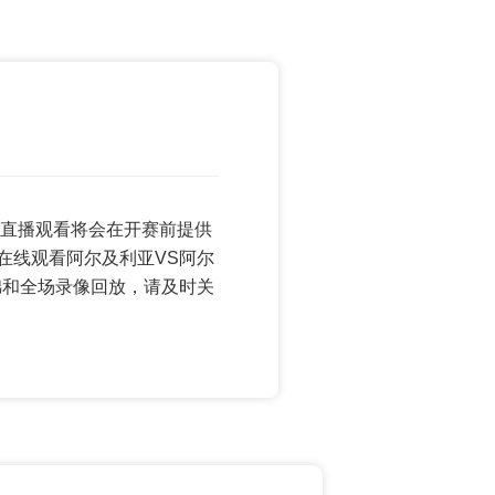
世界杯直播观看将会在开赛前提供
在线观看阿尔及利亚VS阿尔
锦和全场录像回放，请及时关