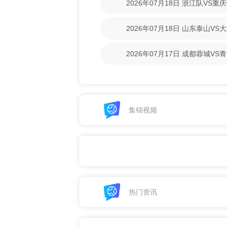
2026年07月18日 浙江队VS
回放】
2026年07月18日 山东泰山V
回放】
2026年07月17日 成都蓉城V
清回放】
集锦视频
热门资讯