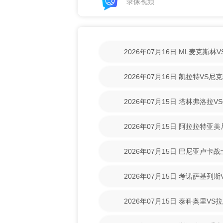
录像视频
2026年07月16日 ML麦克斯
【高清回放】
2026年07月16日 凯拉特VS
放】
2026年07月15日 塔林弗洛拉V
【高清回放】
2026年07月15日 阿拉拉特亚
【高清回放】
2026年07月15日 巴尼亚卢卡
场录像【高清回放】
2026年07月15日 考诺萨基列
清回放】
2026年07月15日 泰科奥里V
放】