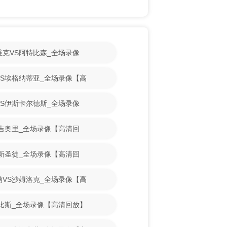
斯维克VS阿特比森_全场录像
古VS埃格纳蒂亚_全场录像【高
魔VS伊斯卡尔德斯_全场录像
VS吉奥里_全场录像【高清回
VS新圣徒_全场录像【高清回
亚纳VS沙姆洛克_全场录像【高
S古比斯_全场录像【高清回放】