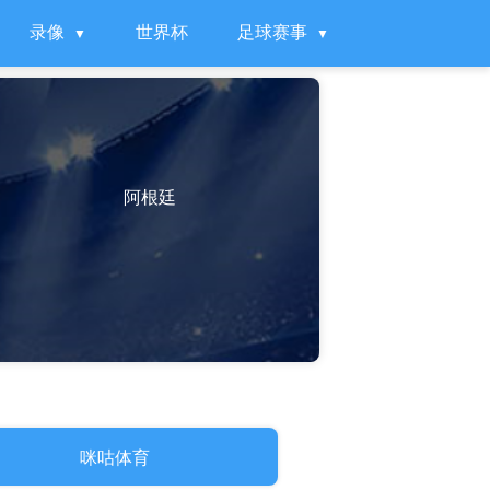
录像
世界杯
足球赛事
阿根廷
咪咕体育