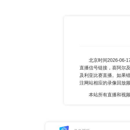
北京时间2026-0
直播信号链接，喜阿尔及
及利亚比赛直播。如果
注网站相应的录像回放
本站所有直播和视