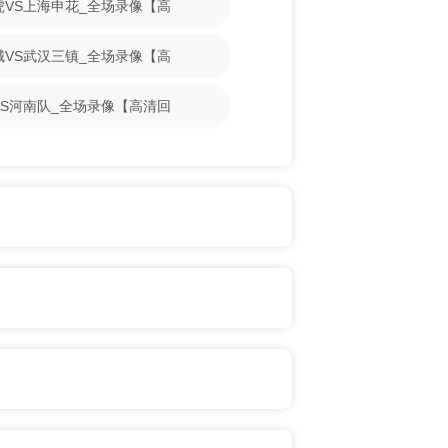
门虎VS上海申花_全场录像【高
鹏城VS武汉三镇_全场录像【高
牛VS河南队_全场录像【高清回