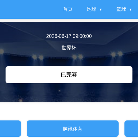
首页
足球
篮球
2026-06-17 09:00:00
世界杯
已完赛
腾讯体育