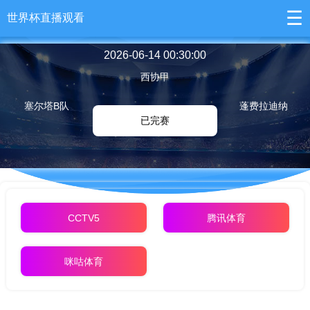
☰
世界杯直播观看
2026-06-14 00:30:00
西协甲
塞尔塔B队
蓬费拉迪纳
已完赛
CCTV5
腾讯体育
咪咕体育