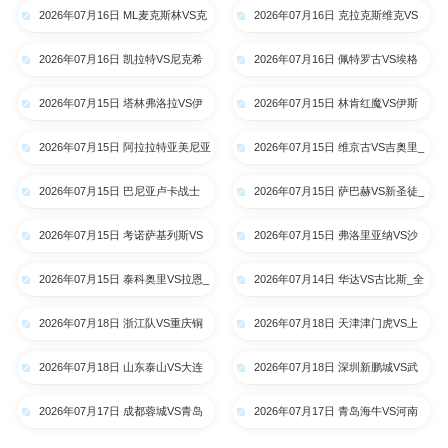
2026年07月16日 ML麦克斯林VS克
2026年07月16日 克拉克斯维克VS
拉约瓦大学_全场录像【高清回放】
阿特比森_全场录像【高清回放】
2026年07月16日 凯拉特VS尼克希
2026年07月16日 佩特罗古VS埃格
奇_全场录像【高清回放】
纳蒂亚_全场录像【高清回放】
2026年07月15日 塔林弗洛拉VS伊
2026年07月15日 林肯红魔VS伊斯
比利亚1999_全场录像【高清回
卡尔德斯_全场录像【高清回放】
2026年07月15日 阿拉拉特亚美尼亚
2026年07月15日 维京古VS吉奥里_
放】
VS里加FC_全场录像【高清回放】
全场录像【高清回放】
2026年07月15日 巴尼亚卢卡战士
2026年07月15日 萨巴赫VS新圣徒_
VS索非亚列夫斯基_全场录像【高
全场录像【高清回放】
2026年07月15日 考诺萨基列斯VS
2026年07月15日 弗洛里亚纳VS沙
清回放】
德利塔_全场录像【高清回放】
姆洛克_全场录像【高清回放】
2026年07月15日 泰科奥里VS拉恩_
2026年07月14日 华达VS古比斯_全
全场录像【高清回放】
场录像【高清回放】
2026年07月18日 浙江队VS重庆铜
2026年07月18日 天津津门虎VS上
梁龙_全场录像【高清回放】
海申花_全场录像【高清回放】
2026年07月18日 山东泰山VS大连
2026年07月18日 深圳新鹏城VS武
英博_全场录像【高清回放】
汉三镇_全场录像【高清回放】
2026年07月17日 成都蓉城VS青岛
2026年07月17日 青岛海牛VS河南
西海岸_全场录像【高清回放】
队_全场录像【高清回放】