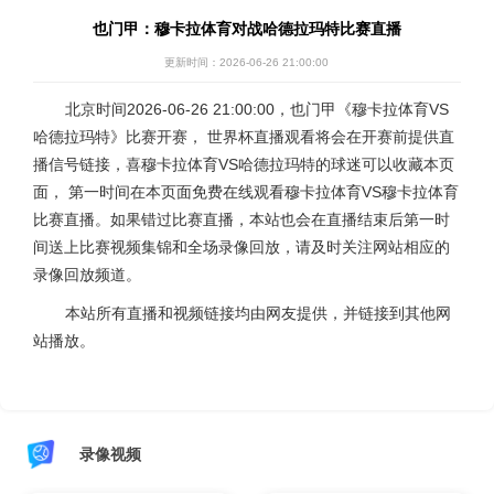
也门甲：穆卡拉体育对战哈德拉玛特比赛直播
更新时间：2026-06-26 21:00:00
北京时间2026-06-26 21:00:00，也门甲《穆卡拉体育VS
哈德拉玛特》比赛开赛， 世界杯直播观看将会在开赛前提供直
播信号链接，喜穆卡拉体育VS哈德拉玛特的球迷可以收藏本页
面， 第一时间在本页面免费在线观看穆卡拉体育VS穆卡拉体育
比赛直播。如果错过比赛直播，本站也会在直播结束后第一时
间送上比赛视频集锦和全场录像回放，请及时关注网站相应的
录像回放频道。
本站所有直播和视频链接均由网友提供，并链接到其他网
站播放。
录像视频