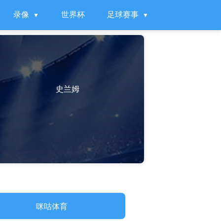
录像
世界杯
足球赛事
史兰姆
咪咕体育