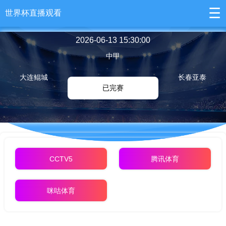
☰
世界杯直播观看
2026-06-13 15:30:00
中甲
大连鲲城
长春亚泰
已完赛
CCTV5
腾讯体育
咪咕体育