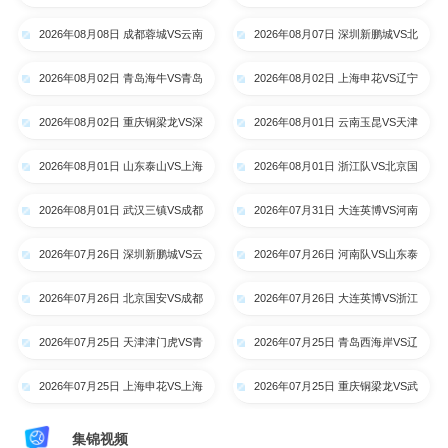
海牛_全场录像【高清回放】
英博_全场录像【高清回放】
2026年08月08日 成都蓉城VS云南
2026年08月07日 深圳新鹏城VS北
玉昆_全场录像【高清回放】
京国安_全场录像【高清回放】
2026年08月02日 青岛海牛VS青岛
2026年08月02日 上海申花VS辽宁
西海岸_全场录像【高清回放】
铁人_全场录像【高清回放】
2026年08月02日 重庆铜梁龙VS深
2026年08月01日 云南玉昆VS天津
圳新鹏城_全场录像【高清回放】
津门虎_全场录像【高清回放】
2026年08月01日 山东泰山VS上海
2026年08月01日 浙江队VS北京国
海港_全场录像【高清回放】
安_全场录像【高清回放】
2026年08月01日 武汉三镇VS成都
2026年07月31日 大连英博VS河南
蓉城_全场录像【高清回放】
队_全场录像【高清回放】
2026年07月26日 深圳新鹏城VS云
2026年07月26日 河南队VS山东泰
南玉昆_全场录像【高清回放】
山_全场录像【高清回放】
2026年07月26日 北京国安VS成都
2026年07月26日 大连英博VS浙江
蓉城_全场录像【高清回放】
队_全场录像【高清回放】
2026年07月25日 天津津门虎VS青
2026年07月25日 青岛西海岸VS辽
岛海牛_全场录像【高清回放】
宁铁人_全场录像【高清回放】
2026年07月25日 上海申花VS上海
2026年07月25日 重庆铜梁龙VS武
海港_全场录像【高清回放】
汉三镇_全场录像【高清回放】
集锦视频