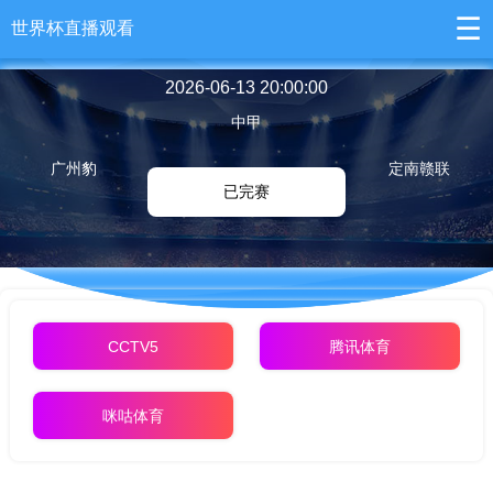
☰
世界杯直播观看
2026-06-13 20:00:00
中甲
广州豹
定南赣联
已完赛
CCTV5
腾讯体育
咪咕体育