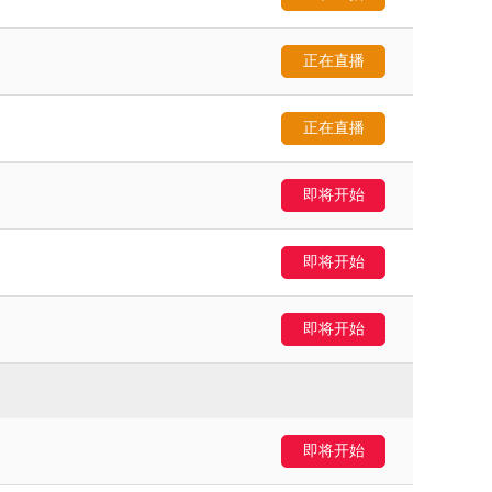
正在直播
正在直播
即将开始
即将开始
即将开始
即将开始