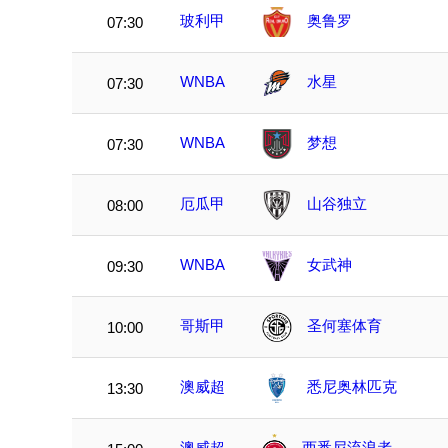
玻利甲
奥鲁罗
07:30
WNBA
水星
07:30
WNBA
梦想
07:30
厄瓜甲
山谷独立
08:00
WNBA
女武神
09:30
哥斯甲
圣何塞体育
10:00
澳威超
悉尼奥林匹克
13:30
澳威超
西悉尼流浪者青