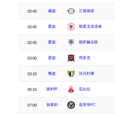
威超
兰迪德诺
02:45
爱超
斯莱戈流浪者
02:45
爱超
德罗赫达联
02:45
爱超
邓多克
03:00
法马利康
葡超
03:15
玻利甲
瓜比拉
05:15
加拿职
温哥华FC
07:00