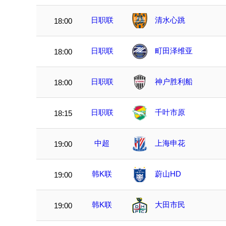
日职联
清水心跳
18:00
日职联
町田泽维亚
18:00
日职联
神户胜利船
18:00
日职联
千叶市原
18:15
中超
上海申花
19:00
韩K联
蔚山HD
19:00
韩K联
大田市民
19:00