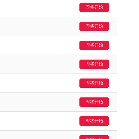
即将开始
即将开始
即将开始
即将开始
即将开始
即将开始
即将开始