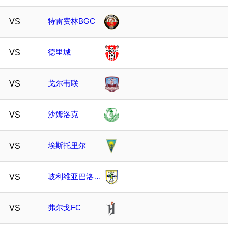
特雷费林BGC
VS
德里城
VS
戈尔韦联
VS
沙姆洛克
VS
埃斯托里尔
VS
玻利维亚巴洛比
VS
学院
弗尔戈FC
VS