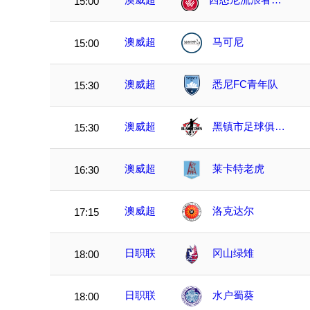
15:00
年队
澳威超
马可尼
15:00
澳威超
悉尼FC青年队
15:30
澳威超
黑镇市足球俱乐
15:30
部
澳威超
莱卡特老虎
16:30
澳威超
洛克达尔
17:15
日职联
冈山绿雉
18:00
日职联
水户蜀葵
18:00