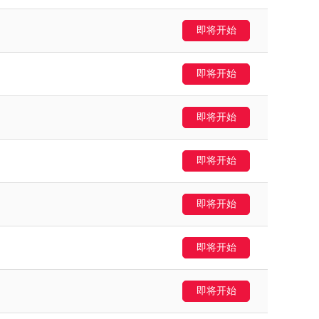
即将开始
即将开始
即将开始
即将开始
即将开始
即将开始
即将开始