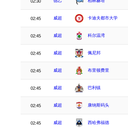
德乙
柏林赫塔
02:30
威超
卡迪夫都市大学
02:45
威超
科尔温湾
02:45
威超
佩尼邦
02:45
威超
布里顿费里
02:45
威超
巴利镇
02:45
威超
康纳斯码头
02:45
威超
西哈弗福德
02:45