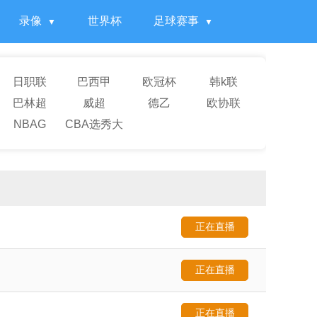
录像
世界杯
足球赛事
日职联
巴西甲
欧冠杯
韩k联
巴林超
威超
德乙
欧协联
NBAG
CBA选秀大
会
正在直播
正在直播
正在直播