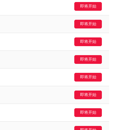
即将开始
即将开始
即将开始
即将开始
即将开始
即将开始
即将开始